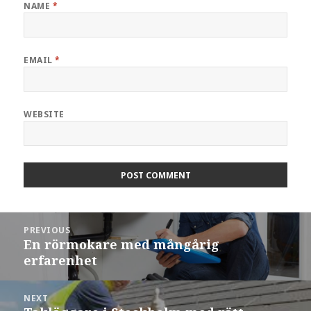
NAME
*
EMAIL
*
WEBSITE
Post
PREVIOUS
navigation
En rörmokare med mångårig
Previous
erfarenhet
post:
NEXT